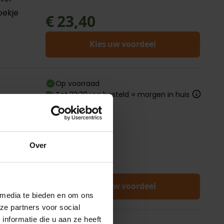
oekje
€ 23,40
Kies uw voordeel
Op voorraad
Tot 22:30 uur besteld = morgen in huis
pants
Over
voor
€ 20,60
jes....
Kies uw voordeel
 media te bieden en om ons
ze partners voor social
nformatie die u aan ze heeft