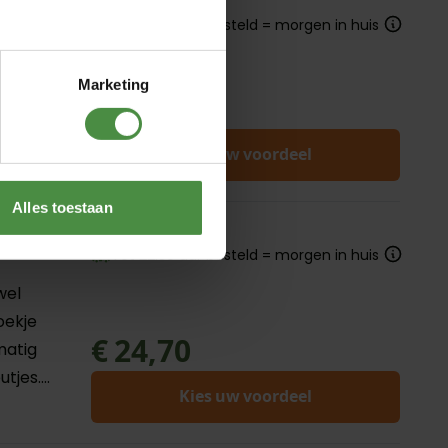
Op voorraad
Tot 22:30 uur besteld = morgen in huis
el
Marketing
oekje
€ 26,48
Kies uw voordeel
Alles toestaan
Op voorraad
Tot 22:30 uur besteld = morgen in huis
wel
oekje
€ 24,70
matig
jes....
Kies uw voordeel