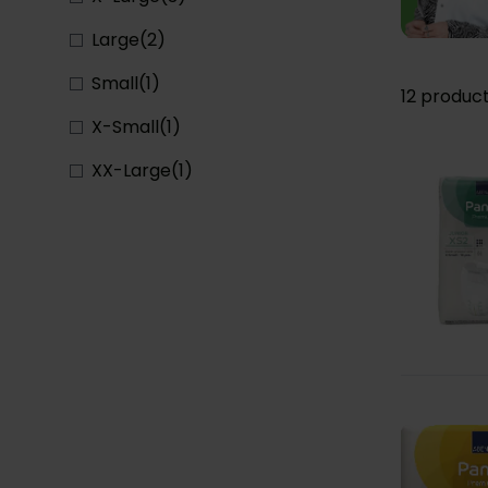
Large
(
2
)
Small
(
1
)
12
produc
X-Small
(
1
)
XX-Large
(
1
)