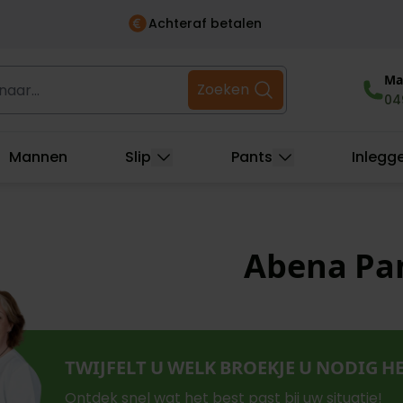
100% anoniem verpakt
r...
Ma 
Zoeken
04
Mannen
Slip
Pants
Inlegg
Abena Pa
TWIJFELT U WELK BROEKJE U NODIG H
Ontdek snel wat het best past bij uw situatie!