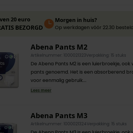
ven 20 euro
Morgen in huis?
RATIS BEZORGD
Op werkdagen vóór 22.30 besteld
Abena Pants M2
Artikelnummer: 1000021323
Verpakking: 15 stuks
De Abena Pants M2 is een luierbroekje, ook 
pants genoemd. Het is een absorberend br
voor eenmalig gebruik....
Lees meer
Abena Pants M3
Artikelnummer: 1000021324
Verpakking: 15 stuks
De Abena Pants M3 is een luierbroekje, ook 