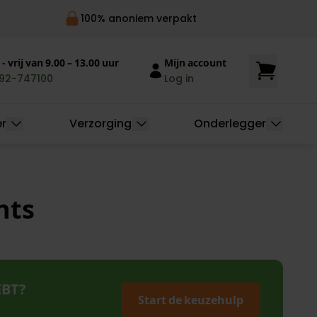
Niet goed, geld terug
- vrij van 9.00 – 13.00 uur
Mijn account
92-747100
Log in
er
Verzorging
Onderlegger
nts
EBT?
Start de keuzehulp