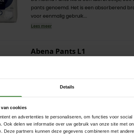
pants genoemd. Het is een absorberend br
voor eenmalig gebruik....
Lees meer
Abena Pants L1
Artikelnummer: 1000021325
Verpakking: 15 stuks
Absorptievermogen:
Abena Pants L1 is een luierbroekje, ook wel 
Details
genoemd. Het is een absorberend broekje 
eenmalig gebruik. Het is voor licht tot matig
urineverlies: van een paar druppels tot scheut
 van cookies
Lees meer
ent en advertenties te personaliseren, om functies voor social
. Ook delen we informatie over uw gebruik van onze site met on
e. Deze partners kunnen deze gegevens combineren met andere i