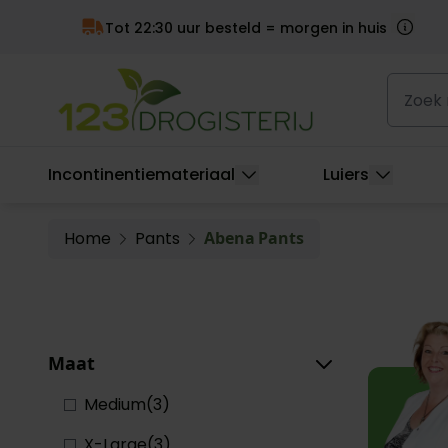
Achteraf betalen
 huis
Ga naar de inhoud
Zoek naa
Incontinentiemateriaal
Luiers
Home
Pants
Abena Pants
Skip to product list
Maat
Medium
(
3
)
X-Large
(
3
)