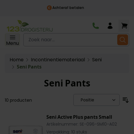
Achteraf betalen
Ga naar de inhoud
Zoek naar...
Menu
Home
Incontinentiemateriaal
Seni
Seni Pants
Seni Pants
10
producten
Seni Active Plus pants Small
Artikelnummer: SE-096-SM10-A02
Verpakking: 10 stuks