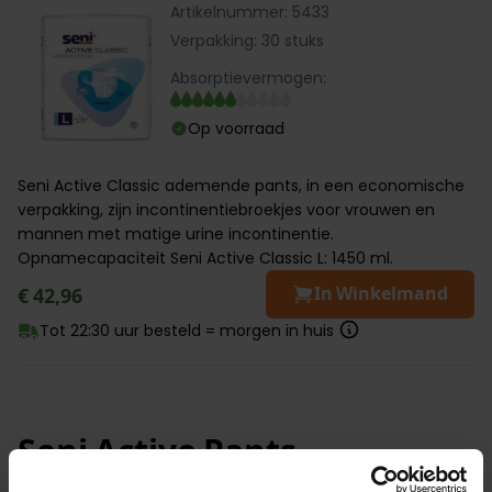
Artikelnummer: 5433
Verpakking: 30 stuks
Absorptievermogen:
Op voorraad
Seni Active Classic ademende pants, in een economische
verpakking, zijn incontinentiebroekjes voor vrouwen en
mannen met matige urine incontinentie.
Opnamecapaciteit Seni Active Classic L: 1450 ml.
In Winkelmand
€ 42,96
Tot 22:30 uur besteld = morgen in huis
Seni Active Pants