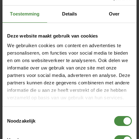
Toestemming
Details
Over
Deze website maakt gebruik van cookies
We gebruiken cookies om content en advertenties te
personaliseren, om functies voor social media te bieden
en om ons websiteverkeer te analyseren. Ook delen we
informatie over uw gebruik van onze site met onze
partners voor social media, adverteren en analyse. Deze
partners kunnen deze gegevens combineren met andere
informatie die u aan ze heeft verstrekt of die ze hebben
verzameld op basis van uw gebruik van hun services.
Dit leest u in dit artikel:
Toestemmingsselectie
Noodzakelijk
Seni Pants – hoe werkt het?
Waarom nu juist voor Seni Active Pants kiezen?
Kenmerken Seni Active Pants