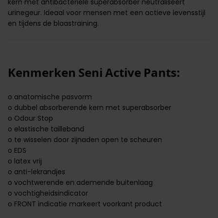
kern met antibacteriële superabsorber neutraliseert
urinegeur
. Ideaal voor mensen met een actieve levensstijl
en tijdens de blaastraining.
Kenmerken Seni Active Pants:
o anatomische pasvorm
o dubbel absorberende kern met superabsorber
o Odour Stop
o elastische tailleband
o te wisselen door zijnaden open te scheuren
o EDS
o latex vrij
o anti-lekrandjes
o vochtwerende en ademende buitenlaag
o vochtigheidsindicator
o FRONT indicatie markeert voorkant product