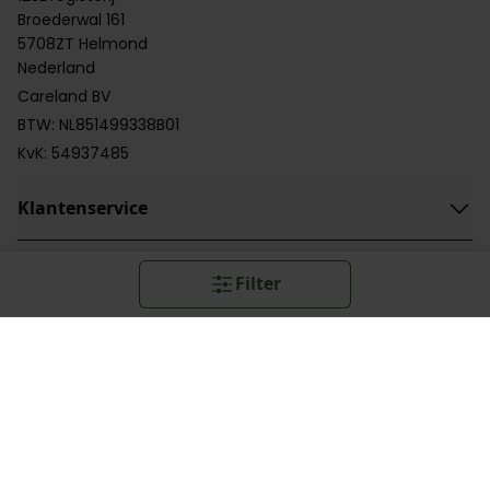
Broederwal 161
5708ZT Helmond
Nederland
Careland BV
BTW: NL851499338B01
KvK: 54937485
Klantenservice
Categorieën
Filter
Categorieën
Handige links