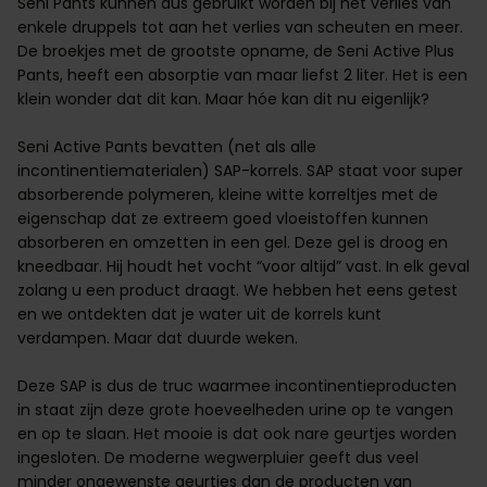
Seni Pants kunnen dus gebruikt worden bij het verlies van
enkele druppels tot aan het verlies van scheuten en meer.
De broekjes met de grootste opname, de Seni Active Plus
Pants, heeft een absorptie van maar liefst 2 liter. Het is een
klein wonder dat dit kan. Maar hóe kan dit nu eigenlijk?
Seni Active Pants bevatten (net als alle
incontinentiematerialen)
SAP-korrels
. SAP staat voor super
absorberende polymeren, kleine witte korreltjes met de
eigenschap dat ze extreem goed vloeistoffen kunnen
absorberen en omzetten in een gel. Deze gel is droog en
kneedbaar. Hij houdt het vocht “voor altijd” vast. In elk geval
zolang u een product draagt. We hebben het eens getest
en we ontdekten dat je water uit de korrels kunt
verdampen. Maar dat duurde weken.
Deze SAP is dus de truc waarmee incontinentieproducten
in staat zijn deze grote hoeveelheden urine op te vangen
en op te slaan. Het mooie is dat ook nare geurtjes worden
ingesloten. De moderne wegwerpluier geeft dus veel
minder ongewenste geurtjes dan de producten van