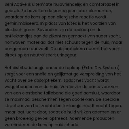
Seni Active is uitermate
huidvriendelijk
en comfortabel in
gebruik. Zo bevatten de pants geen latex elementen,
waardoor de kans op een allergische reactie wordt
geminimaliseerd. In plaats van latex is het voorzien van
elastisch garen. Bovendien zijn de toplaag en de
antilekrandjes aan de zijkanten gemaakt van super zacht,
nonwoven materiaal dat niet schuurt tegen de huid, maar
aangenaam aanvoelt. De absorptiekern neemt het vocht
direct op en neutraliseert urinegeur.
Het distributielaagje onder de toplaag (Extra Dry System)
zorgt voor een snelle en gelijkmatige verspreiding van het
vocht over de absorptiekern, zodat het vocht wordt
weggehouden van de huid. Verder zijn de pants voorzien
van een elastische tailleband die goed aansluit, waardoor
ze maximaal beschermen tegen doorlekken. De speciale
structuur van het zachte buitenlaagje houdt vocht tegen,
maar laat lucht door, zodat de huid vrij kan ademen en er
geen broeierig gevoel optreedt. Ademende producten
verminderen de kans op
huidschade
.