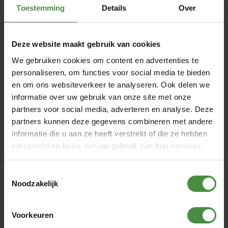
Kies uw voordeel
€ 14,57
Toestemming
Details
Over
Tot 22:30 uur besteld = morgen in huis
Deze website maakt gebruik van cookies
Depend Pants Vrouw Normaal -
We gebruiken cookies om content en advertenties te
Small / Medium
personaliseren, om functies voor social media te bieden
Artikelnummer: 1972441
en om ons websiteverkeer te analyseren. Ook delen we
Verpakking: 10 stuks
informatie over uw gebruik van onze site met onze
Absorptievermogen:
partners voor social media, adverteren en analyse. Deze
partners kunnen deze gegevens combineren met andere
Op voorraad
informatie die u aan ze heeft verstrekt of die ze hebben
Depend Pants Vrouw Normaal - Small / Medium is te
verzameld op basis van uw gebruik van hun services.
gebruiken bij regelmatig verlies van urine en/of kleine
hoeveelheden ontlasting....
Toestemmingsselectie
Lees meer
Noodzakelijk
Kies uw voordeel
€ 14,55
Tot 22:30 uur besteld = morgen in huis
Voorkeuren