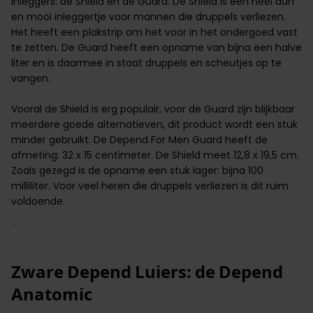
inleggers: de Shield en de Guard. De
Shield
is een heel dun
en mooi inleggertje voor mannen die druppels verliezen.
Het heeft een plakstrip om het voor in het ondergoed vast
te zetten. De
Guard
heeft een opname van bijna een halve
liter en is daarmee in staat druppels en scheutjes op te
vangen.
Vooral de Shield is erg populair, voor de Guard zijn blijkbaar
meerdere goede alternatieven, dit product wordt een stuk
minder gebruikt. De Depend For Men Guard heeft de
afmeting: 32 x 15 centimeter. De Shield meet 12,8 x 19,5 cm.
Zoals gezegd is de opname een stuk lager: bijna 100
milliliter. Voor veel heren die druppels verliezen is dit ruim
voldoende.
Zware Depend Luiers: de Depend
Anatomic