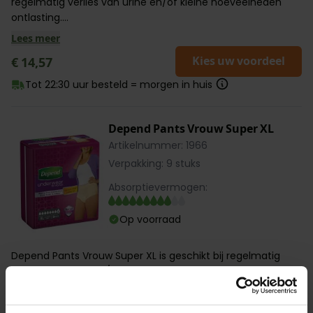
regelmatig verlies van urine en/of kleine hoeveelheden
ontlasting....
Lees meer
Kies uw voordeel
€ 14,57
Tot 22:30 uur besteld = morgen in huis
Depend Pants Vrouw Super XL
Artikelnummer: 1966
Verpakking: 9 stuks
Absorptievermogen:
Op voorraad
Depend Pants Vrouw Super XL is geschikt bij regelmatig
verlies van urine en/of kleine hoeveelheden ontlasting....
Lees meer