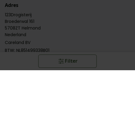
Adres
123Drogisterij
Broederwal 161
5708ZT Helmond
Nederland
Careland BV
BTW: NL851499338B01
KvK: 54937485
Filter
Klantenservice
Categorieën
Categorieën
Handige links