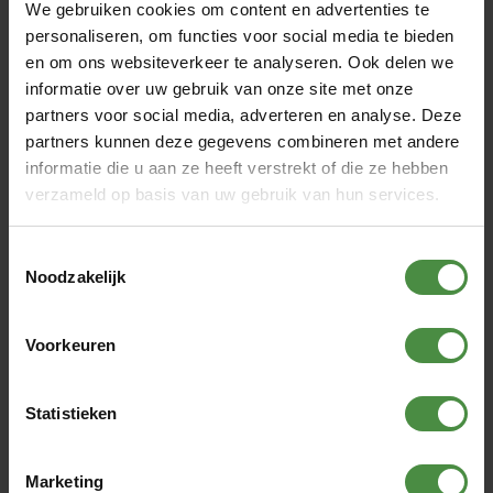
We gebruiken cookies om content en advertenties te
personaliseren, om functies voor social media te bieden
Dit leest u in dit artikel:
en om ons websiteverkeer te analyseren. Ook delen we
informatie over uw gebruik van onze site met onze
Attends Cover Dri bed onderleggers: hulp bij ongelukjes
partners voor social media, adverteren en analyse. Deze
Wie gebruiken Attends Cover Dri bed onderleggers?
partners kunnen deze gegevens combineren met andere
De eigenschappen van Attends Cover Dri bed onderleggers
informatie die u aan ze heeft verstrekt of die ze hebben
Enkele kenmerken van de Attends Cover Dri
verzameld op basis van uw gebruik van hun services.
Iedereen doet natuurlijk zijn uiterste best om met het juiste
incontinentiemateriaal
op de juiste manier en zo lekkage
Toestemmingsselectie
te voorkomen. Toch heeft ook bijna iedereen wel eens een
Noodzakelijk
ongelukje. Bijvoorbeeld tijdens een onrustige
nacht
waarbij
het incontinentiemateriaal te ver verschuift. Bij het
verwisselen van een product. Of wanneer er te lang is
Voorkeuren
gewacht met verschonen, waardoor er wat urine in de
rolstoel loopt.
Statistieken
Voor die situaties zijn er Attends Cover Dri bed
onderleggers.
Marketing