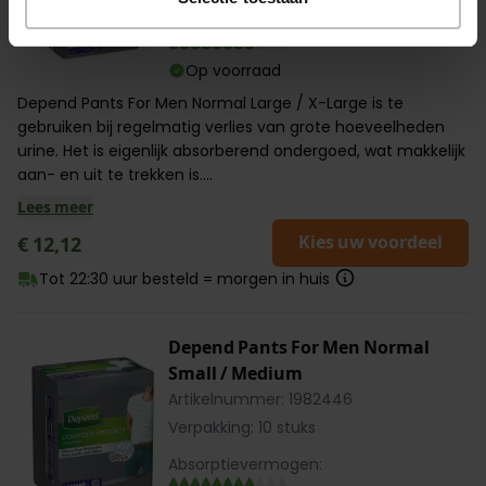
Absorptievermogen:
Op voorraad
Depend Pants For Men Normal Large / X-Large is te
gebruiken bij regelmatig verlies van grote hoeveelheden
urine. Het is eigenlijk absorberend ondergoed, wat makkelijk
aan- en uit te trekken is....
Lees meer
Kies uw voordeel
€ 12,12
Tot 22:30 uur besteld = morgen in huis
Depend Pants For Men Normal
Small / Medium
Artikelnummer: 1982446
Verpakking: 10 stuks
Absorptievermogen: