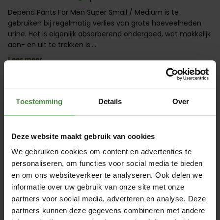
Depend Pants For Men Super Small / Medium is te
gebruiken bij regelmatig verlies van grote hoeveelheden
urine. Het is eigenlijk absorberend ondergoed, wat makkelijk
aan- en uit te trekken is....
Lees meer
Kies uw voordeel
€ 14,57
Tot 22:30 uur besteld = morgen in huis
Toestemming
Details
Over
Boven 20 euro
Deze website maakt gebruik van cookies
GRATIS BEZORGD
We gebruiken cookies om content en advertenties te
Morgen in huis?
personaliseren, om functies voor social media te bieden
Op werkdagen vóór 22.30 besteld = Morgen in huis
en om ons websiteverkeer te analyseren. Ook delen we
informatie over uw gebruik van onze site met onze
Depend Pants For Men Super Large
partners voor social media, adverteren en analyse. Deze
/ X-Large
partners kunnen deze gegevens combineren met andere
Artikelnummer: 1985