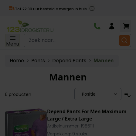
Acht
ur besteld = morgen in huis
Ga naar de inhoud
Zoek naar...
Menu
Home
Pants
Depend Pants
Mannen
Mannen
6
producten
Depend Pants For Men Maximum
Large / Extra Large
Artikelnummer: 1986111
Verpakking: 9 stuks