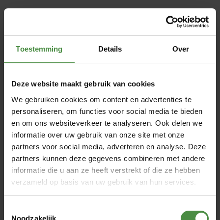
Depend Flex veelgebruikt in
Toestemming
Details
Over
instellingen
Om de Flex zelf aan te doen moet je voldoende mobiel zijn
Deze website maakt gebruik van cookies
en zelf kunnen staan. Mensen die een rollator gebruiken,
We gebruiken cookies om content en advertenties te
een stok nodig hebben of moeilijk het evenwicht kunnen
personaliseren, om functies voor social media te bieden
bewaren, krijgen een Flex niet zelfstandig aan. Want je
en om ons websiteverkeer te analyseren. Ook delen we
moet de band om de buik heen doen. Daarvoor moet om
informatie over uw gebruik van onze site met onze
het eigen lichaam heen kunnen reiken.
partners voor social media, adverteren en analyse. Deze
De Flex heeft het voor verpleegkundigen mogelijk gemaakt
partners kunnen deze gegevens combineren met andere
om bij grote patiënten alleen een product aan te leggen.
informatie die u aan ze heeft verstrekt of die ze hebben
Depend Flex maakt het leven van deze mensen in
verzameld op basis van uw gebruik van hun services.
instellingen een stuk gemakkelijker. Vooral de belasting op
armen, rug en schouders is erg afgenomen. De Flex is dan
Toestemmingsselectie
ook ontwikkeld als antwoord op vragen uit instellingen.
Noodzakelijk