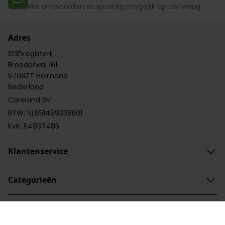
We antwoorden zo spoedig mogelijk op uw vraag.
Adres
123Drogisterij
Broederwal 161
5708ZT Helmond
Nederland
Careland BV
BTW: NL851499338B01
KvK: 54937485
Klantenservice
Categorieën
Categorieën