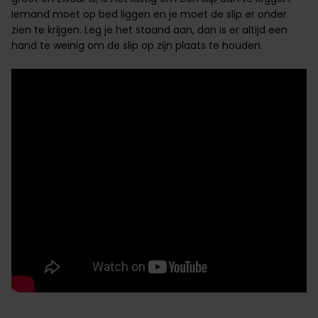
Iemand moet op
bed
liggen en je moet de slip er onder
zien te krijgen. Leg je het staand aan, dan is er altijd een
hand te weinig om de slip op zijn plaats te houden.