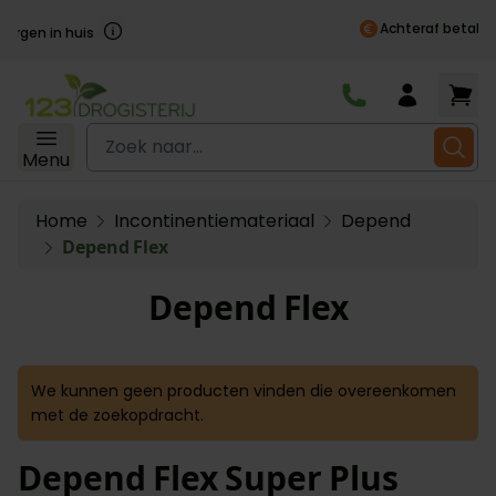
Achteraf betalen
Ga naar de inhoud
Zoek naar...
Menu
Home
Incontinentiemateriaal
Depend
Depend Flex
Depend Flex
We kunnen geen producten vinden die overeenkomen
met de zoekopdracht.
Depend Flex Super Plus