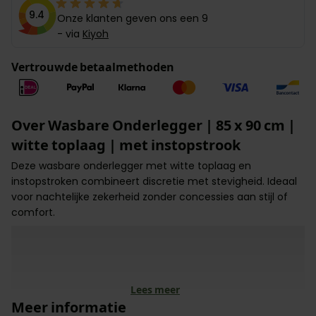
9.4
Onze klanten geven ons een 9
- via
Kiyoh
Vertrouwde betaalmethoden
Over Wasbare Onderlegger | 85 x 90 cm |
witte toplaag | met instopstrook
Deze wasbare onderlegger met witte toplaag en
instopstroken combineert discretie met stevigheid. Ideaal
voor nachtelijke zekerheid zonder concessies aan stijl of
comfort.
Instopstroken zorgen dat alles perfect blijft liggen.
Frisse witte toplaag – geen klinische uitstraling meer.
Superabsorberend en waterdicht – geen doorlekgevaar.
Wasbaar en herbruikbaar – bespaar kosten én afval.
Lees meer
Meer informatie