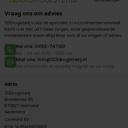
beoordelingen
Vraag ons om advies
123Drogisterij is dus dé specialist in incontinentiemateriaal.
Komt u er niet uit? Geen zorgen,
onze gespecialiseerde
medewerkers
staan altijd klaar voor al uw vragen of advies.
Bel ons: 0492-747100
Ma - vrij van 9.00 – 13.00 uur
Mail ons: info@123drogisterij.nl
We antwoorden zo spoedig mogelijk op uw vraag.
Adres
123Drogisterij
Broederwal 161
5708ZT Helmond
Nederland
Careland BV
BTW: NL851499338B01