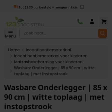
Achteraf beta
 = morgen in huis
Ga naar de inhoud
Zoek naar...
Menu
Home
Incontinentiemateriaal
Incontinentiemateriaal voor kinderen
Matrasbescherming voor kinderen
Wasbare Onderlegger | 85 x 90 cm | witte
toplaag | met instopstrook
Wasbare Onderlegger | 85 x
90 cm | witte toplaag | met
instopstrook