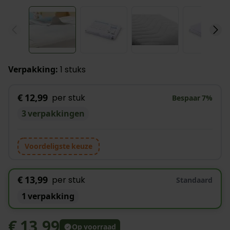
View larger image
View larger image
View larger image
View l
Verpakking:
1 stuks
€ 12,99
per stuk
Bespaar
7
%
3 verpakkingen
Voordeligste keuze
€ 13,99
per stuk
Standaard
1 verpakking
€ 13,99
Op voorraad