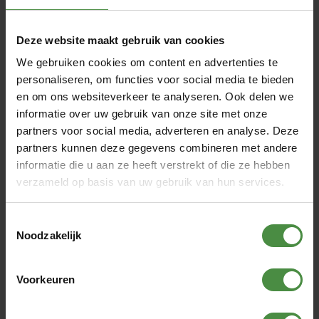
Wat zijn de verzendkosten?
Deze website maakt gebruik van cookies
Wanneer ontvang ik mijn track & trace code?
We gebruiken cookies om content en advertenties te
personaliseren, om functies voor social media te bieden
Welke maat incontinentiemateriaal heb ik nodig?
en om ons websiteverkeer te analyseren. Ook delen we
informatie over uw gebruik van onze site met onze
partners voor social media, adverteren en analyse. Deze
Wat zijn de betaalmethoden?
partners kunnen deze gegevens combineren met andere
informatie die u aan ze heeft verstrekt of die ze hebben
Waar kan ik terecht voor vragen over
verzameld op basis van uw gebruik van hun services.
incontinentiematerialen?
Toestemmingsselectie
Noodzakelijk
Ervaringen met Wasbare
Onderlegger | 85 x 90 cm | witte
Voorkeuren
toplaag | met instopstrook