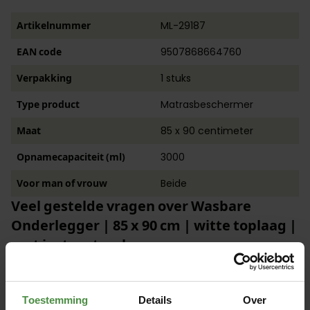
Artikelnummer
ML-29187
EAN code
9507868664760
Verpakking
1 stuks
Type product
Matrasbeschermer
Maat
85 x 90 centimeter
Opnamecapaciteit (ml)
3000
Voor man of vrouw
Beide
Veel gestelde vragen over Wasbare
Onderlegger | 85 x 90 cm | witte toplaag |
met instopstrook
Wat zijn de levertijden voor dit product?
Toestemming
Details
Over