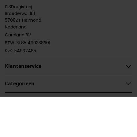
123Drogisterij
Broederwal 161
5708ZT Helmond
Nederland
Careland BV
BTW: NL851499338B01
KvK: 54937485
Klantenservice
Categorieën
Categorieën
Handige links