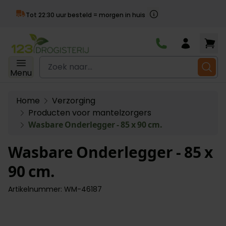
Achter
besteld = morgen in huis
Ga naar de inhoud
Zoek naar...
Menu
Home
Verzorging
Producten voor mantelzorgers
Wasbare Onderlegger - 85 x 90 cm.
Wasbare Onderlegger - 85 x
90 cm.
Artikelnummer: WM-46187
Main image
Click to view image in fullscreen