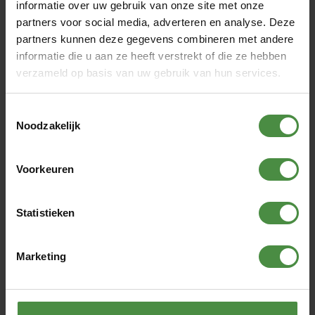
Artikelnummer
WM-46187
informatie over uw gebruik van onze site met onze
partners voor social media, adverteren en analyse. Deze
EAN code
9507914113716
partners kunnen deze gegevens combineren met andere
informatie die u aan ze heeft verstrekt of die ze hebben
Verpakking
1 stuks
verzameld op basis van uw gebruik van hun services.
Absorptievermogen
7
Toestemmingsselectie
Type product
Onderlegger
Noodzakelijk
Maat
85 x 90 centimeter
Afmeting
85 x 90 cm
Voorkeuren
Opnamecapaciteit (ml)
2000 ml
Statistieken
Voor man of vrouw
Beide
Veel gestelde vragen over Wasbare
Marketing
Onderlegger - 85 x 90 cm.
Wat zijn de levertijden voor dit product?