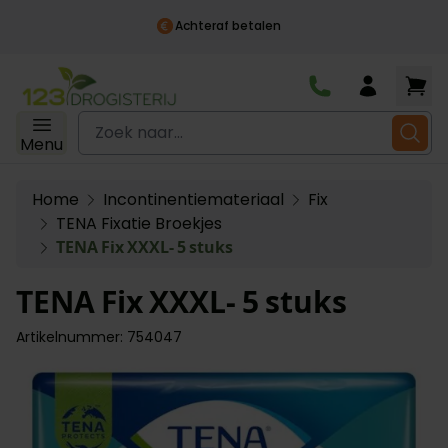
Achteraf betalen
Ga naar de inhoud
Zoek naar...
Menu
Home
Incontinentiemateriaal
Fix
TENA Fixatie Broekjes
TENA Fix XXXL- 5 stuks
TENA Fix XXXL- 5 stuks
Artikelnummer: 754047
Main image
Click to view image in fullscreen