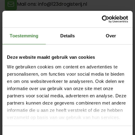
Mail ons: info@123drogisterij.nl
9.4
Onze klanten geven ons een 9
- via
Kiyoh
Toestemming
Details
Over
Vertrouwde betaalmethoden
Deze website maakt gebruik van cookies
We gebruiken cookies om content en advertenties te
Over TENA Fix XXXL- 5 stuks
personaliseren, om functies voor social media te bieden
en om ons websiteverkeer te analyseren. Ook delen we
Deze wasbare elastische broekjes zorgen voor een goede
fixatie van TENA verbanden. De zachte elastische rand en
informatie over uw gebruik van onze site met onze
het latexvrije materiaal garanderen absoluut comfort. Het
partners voor social media, adverteren en analyse. Deze
product kan ca.50 keer gewassen worden op 60°c zonder
partners kunnen deze gegevens combineren met andere
zijn vorm te verliezen. Geschikt voor mannen en vrouwen.
Lees meer
informatie die u aan ze heeft verstrekt of die ze hebben
Meer informatie
verzameld op basis van uw gebruik van hun services.
Artikelnummer
754047
Toestemmingsselectie