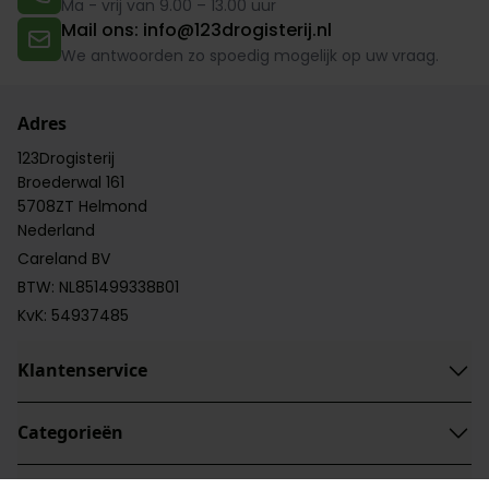
Ma - vrij van 9.00 – 13.00 uur
Mail ons: info@123drogisterij.nl
We antwoorden zo spoedig mogelijk op uw vraag.
Adres
123Drogisterij
Broederwal 161
5708ZT Helmond
Nederland
Careland BV
BTW: NL851499338B01
KvK: 54937485
Klantenservice
Categorieën