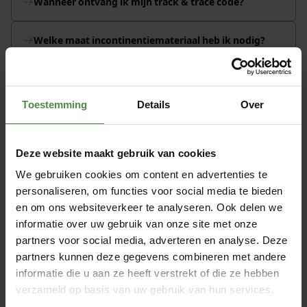
Wanneer ontvang ik mijn track & trace code?
Welke maat incontinentiemateriaal heb ik nodig?
Wat zijn de betaalmethoden?
Toestemming
Details
Over
Waar kan ik terecht voor vragen over
incontinentiematerialen?
Deze website maakt gebruik van cookies
We gebruiken cookies om content en advertenties te
Ervaringen met TENA Discreet Mini
personaliseren, om functies voor social media te bieden
en om ons websiteverkeer te analyseren. Ook delen we
informatie over uw gebruik van onze site met onze
partners voor social media, adverteren en analyse. Deze
"Ik heb de gehele dag door last van urge-
"Uit voorz
partners kunnen deze gegevens combineren met andere
incontinentie. Op de website heb ik Tena
Discreet M
informatie die u aan ze heeft verstrekt of die ze hebben
Lady mini besteld. Het grootste voordeel
maar uitei
verzameld op basis van uw gebruik van hun services.
van het product vind ik dat ik me nu fris
incontine