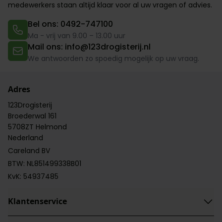
medewerkers
staan altijd klaar voor al uw vragen of advies.
Bel ons: 0492-747100
Ma - vrij van 9.00 – 13.00 uur
Mail ons: info@123drogisterij.nl
We antwoorden zo spoedig mogelijk op uw vraag.
Adres
123Drogisterij
Broederwal 161
5708ZT Helmond
Nederland
Careland BV
BTW: NL851499338B01
KvK: 54937485
Klantenservice