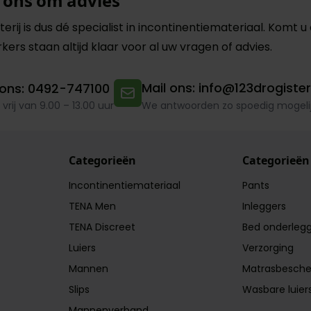
 ons om advies
terij is dus dé specialist in incontinentiemateriaal. Komt u
kers
staan altijd klaar voor al uw vragen of advies.
Mail ons: info@123drogisteri
 ons: 0492-747100
 vrij van 9.00 – 13.00 uur
We antwoorden zo spoedig mogelij
Categorieën
Categorieën
Incontinentiemateriaal
Pants
TENA Men
Inleggers
TENA Discreet
Bed onderlegg
Luiers
Verzorging
Mannen
Matrasbesch
Slips
Wasbare luier
Mannenverband