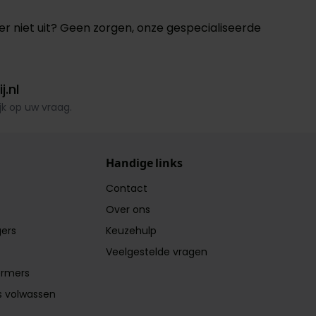
 er niet uit? Geen zorgen,
onze gespecialiseerde
j.nl
k op uw vraag.
Handige links
Contact
Over ons
ers
Keuzehulp
Veelgestelde vragen
ermers
s volwassen