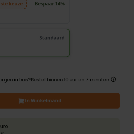
gste keuze
Bespaar
14
%
Standaard
rgen in huis?
Bestel binnen
10
uur en
7
minuten
In Winkelmand
euro
ur