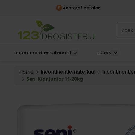
Achteraf betalen
Ga naar de inhoud
Zoek naa
Incontinentiemateriaal
Luiers
Home
Incontinentiemateriaal
Incontinentie
Seni Kids Junior 11-20kg
Main image
Click to view image in fullscreen