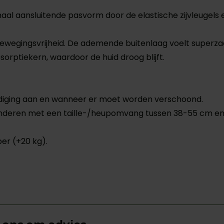
al aansluitende pasvorm door de elastische zijvleugels 
wegingsvrijheid. De ademende buitenlaag voelt superzac
sorptiekern, waardoor de huid droog blijft.
adiging aan en wanneer er moet worden verschoond.
or kinderen met een taille-/heupomvang tussen 38-55 cm e
per (+20 kg).