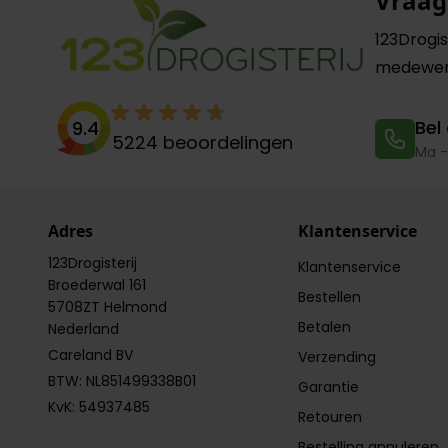
Vraag
123Drogis
medewer
Bel
9.4
5224
beoordelingen
Ma -
Adres
Klantenservice
123Drogisterij
Klantenservice
Broederwal 161
Bestellen
5708ZT Helmond
Betalen
Nederland
Careland BV
Verzending
BTW: NL851499338B01
Garantie
KvK: 54937485
Retouren
Bestelling annuleren