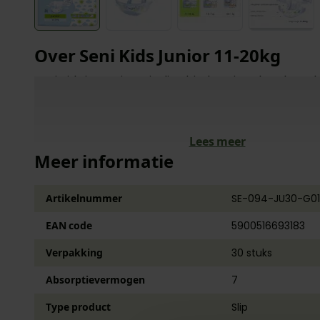
Over Seni Kids Junior 11-20kg
Seni Kids incontinentieslips bieden uitstekende en
bescherming en zijn ideaal voor kinderen met incon
nog te klein zijn voor Super Seni incontinentieslips E
Inhoud verpakking: 30 stuks.
Lees meer
Meer informatie
Artikelnummer
SE-094-JU30-G01
EAN code
5900516693183
Verpakking
30 stuks
Absorptievermogen
7
Type product
Slip