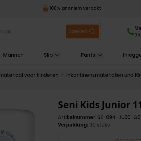
100% anoniem verpakt
r...
Ma 
Zoeken
04
Mannen
Slip
Pants
Inlegg
materiaal voor kinderen
Inkontinenzmaterialien und Ki
Seni Kids Junior 
Artikelnummer: SE-094-JU30-G0
Verpakking:
30 stuks