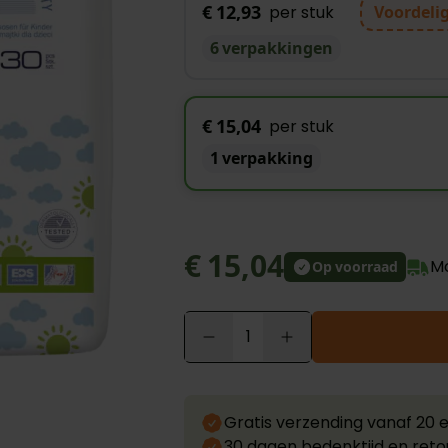
€ 12,93
per stuk
Voordeli
6 verpakkingen
€ 15,04
per stuk
1 verpakking
€ 15,04
Mo
Op voorraad
Aantal
arger image
Gratis verzending vanaf 20 
30 dagen bedenktijd en reto