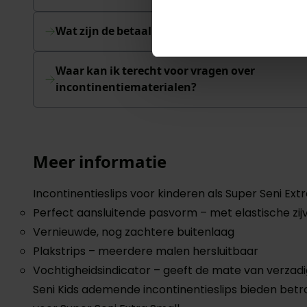
Wat zijn de betaalmethoden?
Waar kan ik terecht voor vragen over
incontinentiematerialen?
Meer informatie
Incontinentieslips voor kinderen als Super Seni Extr
Perfect aansluitende pasvorm – met elastische zij
Vernieuwde, nog zachtere buitenlaag
Plakstrips – meerdere malen hersluitbaar
Vochtigheidsindicator – geeft de mate van verza
Seni Kids ademende incontinentieslips bieden betr