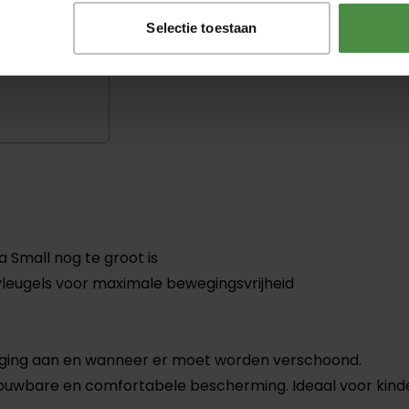
Selectie toestaan
a Small nog te groot is
vleugels voor maximale bewegingsvrijheid
diging aan en wanneer er moet worden verschoond.
ouwbare en comfortabele bescherming. Ideaal voor kindere