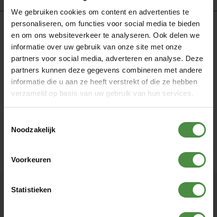
We gebruiken cookies om content en advertenties te
personaliseren, om functies voor social media te bieden
9.4
en om ons websiteverkeer te analyseren. Ook delen we
5224
informatie over uw gebruik van onze site met onze
beoordelingen
partners voor social media, adverteren en analyse. Deze
Vraag ons om advies
partners kunnen deze gegevens combineren met andere
informatie die u aan ze heeft verstrekt of die ze hebben
123Drogisterij is dus dé specialist in incontinentiemateriaal.
verzameld op basis van uw gebruik van hun services.
Komt u er niet uit? Geen zorgen,
onze gespecialiseerde
medewerkers
staan altijd klaar voor al uw vragen of advies.
Toestemmingsselectie
Bel ons: 0492-747100
Noodzakelijk
Ma - vrij van 9.00 – 13.00 uur
Mail ons: info@123drogisterij.nl
We antwoorden zo spoedig mogelijk op uw vraag.
Voorkeuren
Adres
Statistieken
123Drogisterij
Broederwal 161