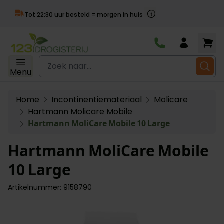
Achteraf be
ld = morgen in huis
Ga naar de inhoud
Zoek naar...
Menu
Home
Incontinentiemateriaal
Molicare
Hartmann Molicare Mobile
Hartmann MoliCare Mobile 10 Large
Hartmann MoliCare Mobile
10 Large
Artikelnummer: 9158790
Main image
Click to view image in fullscreen