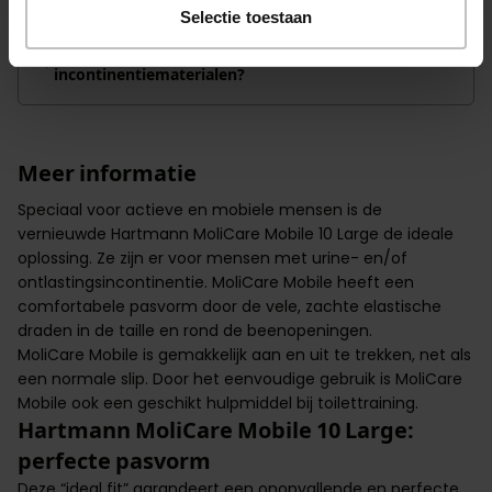
Selectie toestaan
Waar kan ik terecht voor vragen over
incontinentiematerialen?
Meer informatie
Speciaal voor actieve en mobiele mensen is de
vernieuwde Hartmann MoliCare Mobile 10 Large de ideale
oplossing. Ze zijn er voor mensen met urine- en/of
ontlastingsincontinentie. MoliCare Mobile heeft een
comfortabele pasvorm door de vele, zachte elastische
draden in de taille en rond de beenopeningen.
MoliCare Mobile is gemakkelijk aan en uit te trekken, net als
een normale slip. Door het eenvoudige gebruik is MoliCare
Mobile ook een geschikt hulpmiddel bij toilettraining.
Hartmann MoliCare Mobile 10 Large:
perfecte pasvorm
Deze “ideal fit” garandeert een onopvallende en perfecte