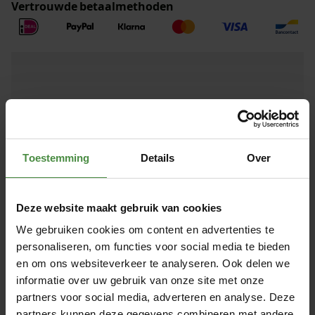
Vertrouwde betaalmethoden
Over Hartmann MoliCare Mobile 10 Large
Hartmann MoliCare Mobile 10 Large is een
incontinentiebroekje van superzacht en ademend non-
woven. Voelt aan als textiel ondergoed. Opname: 2650 ml.
Lees meer
Meer informatie
Toestemming
Details
Over
Artikelnummer
9158790
EAN code
4052199275666
Deze website maakt gebruik van cookies
Verpakking
14 stuks
We gebruiken cookies om content en advertenties te
personaliseren, om functies voor social media te bieden
Absorptievermogen
4
en om ons websiteverkeer te analyseren. Ook delen we
Type product
Broekje
informatie over uw gebruik van onze site met onze
partners voor social media, adverteren en analyse. Deze
Maat
Large
partners kunnen deze gegevens combineren met andere