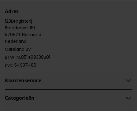
Adres
123Drogisterij
Broederwal 161
5708ZT Helmond
Nederland
Careland BV
BTW: NL851499338B01
KvK: 54937485
Klantenservice
Categorieën
Categorieën
Handige links