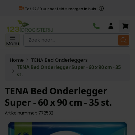
Achteraf be
ld = morgen in huis
Ga naar de inhoud
Zoek naar...
Menu
Home
TENA Bed Onderleggers
TENA Bed Onderlegger Super - 60 x 90 cm - 35
st.
TENA Bed Onderlegger
Super - 60 x 90 cm - 35 st.
Artikelnummer: 772532
Main image
Click to view image in fullscreen