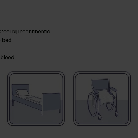
oel bij incontinentie
p bed
 bloed