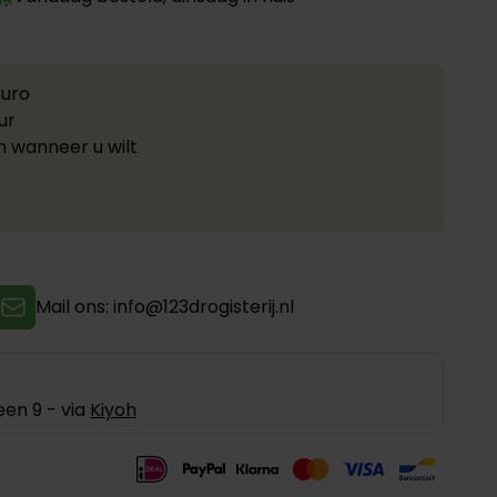
euro
ur
n wanneer u wilt
Mail ons: info@123drogisterij.nl
en 9 - via
Kiyoh