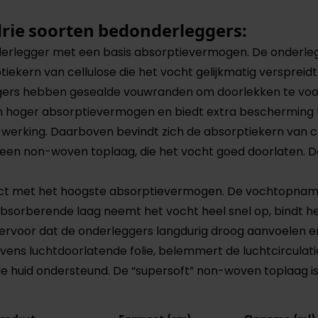
drie soorten bedonderleggers:
onderlegger met een basis absorptievermogen. De onder
ptiekern van cellulose die het vocht gelijkmatig verspre
eggers hebben gesealde vouwranden om doorlekken te vo
n hoger absorptievermogen en biedt extra bescherming 
rking. Daarboven bevindt zich de absorptiekern van cell
n een non-woven toplaag, die het vocht goed doorlaten
ct met het hoogste absorptievermogen. De vochtopname 
sorberende laag neemt het vocht heel snel op, bindt he
 ervoor dat de onderleggers langdurig droog aanvoelen 
vens luchtdoorlatende folie, belemmert de luchtcircula
 huid ondersteund. De “supersoft” non-woven toplaag is 