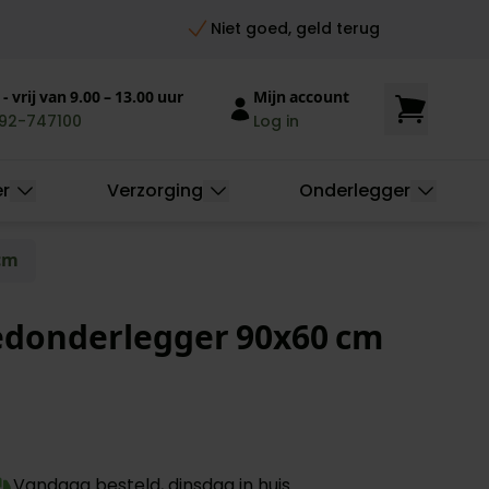
Niet goed, geld terug
- vrij van 9.00 – 13.00 uur
Mijn account
92-747100
Log in
er
Verzorging
Onderlegger
 cm
bedonderlegger 90x60 cm
Vandaag besteld, dinsdag in huis