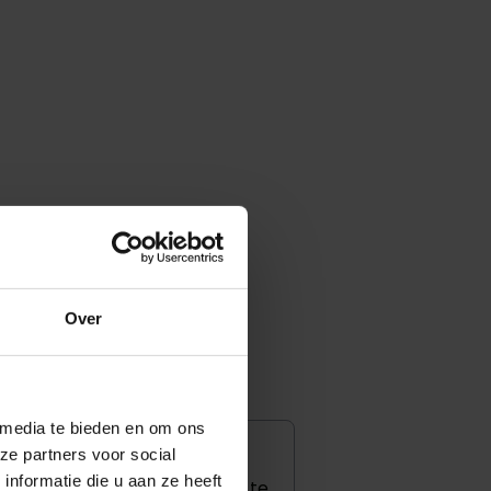
Over
m
 media te bieden en om ons
ze partners voor social
nformatie die u aan ze heeft
p ik niet meer doordat het bed te