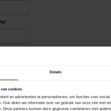
dig?
Details
Super bedonderlegger 90x60 c
 van cookies
ent en advertenties te personaliseren, om functies voor social
. Ook delen we informatie over uw gebruik van onze site met on
e. Deze partners kunnen deze gegevens combineren met andere i
 De Seni soft
"In de nacht lek ik urine en slaa