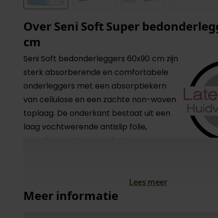
Over Seni Soft Super bedonderleg
cm
Seni Soft bedonderleggers 60x90 cm zijn
sterk absorberende en comfortabele
onderleggers met een absorptiekern
van cellulose en een zachte non-woven
toplaag. De onderkant bestaat uit een
laag vochtwerende antislip folie,
waardoor ze niet verschuiven. Zeer
geschikt als extra bescherming voor
rolstoel en matras bij incontinentie. Ideaal voor de
verzorging op bed. Opnamecapaciteit onderlegge
Lees meer
Meer informatie
1750 ml.