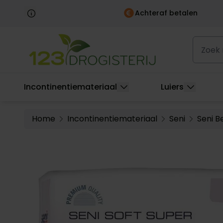
Achteraf betalen
in huis
Ga naar de inhoud
Zoek naa
Incontinentiemateriaal
Luiers
Home
Incontinentiemateriaal
Seni
Seni B
Main image
Click to view image in fullscreen