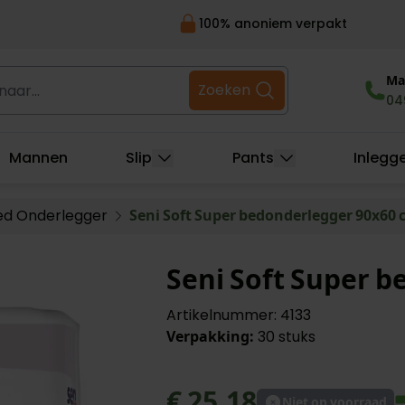
100% anoniem verpakt
r...
Ma 
Zoeken
04
Mannen
Slip
Pants
Inlegg
ed Onderlegger
Seni Soft Super bedonderlegger 90x60
Seni Soft Super 
Artikelnummer: 4133
Verpakking:
30 stuks
€ 25,18
Niet op voorraad