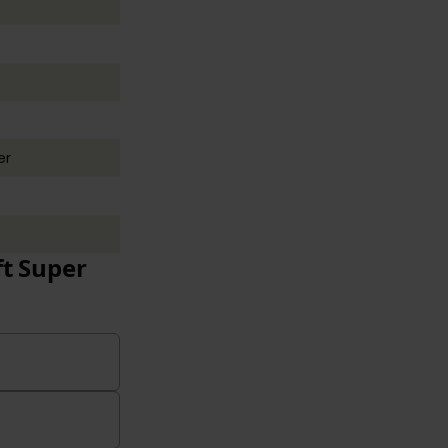
er
ft Super