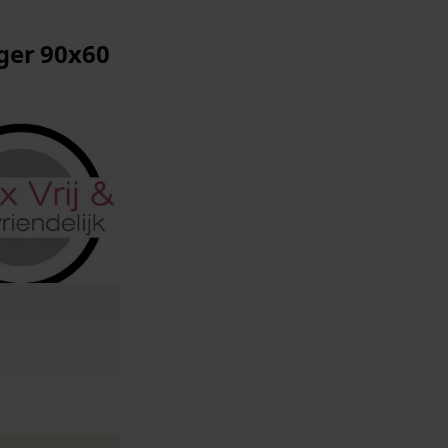
ger 90x60
 hygiënische
r 90x60 cm: