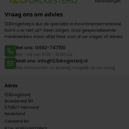
beoordelingen
Vraag ons om advies
123Drogisterij is dus dé specialist in incontinentiemateriaal.
Komt u er niet uit? Geen zorgen,
onze gespecialiseerde
medewerkers
staan altijd klaar voor al uw vragen of advies.
Bel ons: 0492-747100
Ma - vrij van 9.00 – 13.00 uur
Mail ons: info@123drogisterij.nl
We antwoorden zo spoedig mogelijk op uw vraag.
Adres
123Drogisterij
Broederwal 161
5708ZT Helmond
Nederland
Careland BV
BTW: NL851499338B01