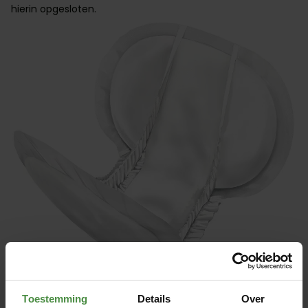
hierin opgesloten.
Mensen die vaak ontlasting verliezen of die last hebben
van diarree, kiezen meestal voor een inlegger. Je kunt ze
Toestemming
Details
Over