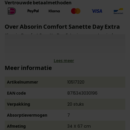
Vertrouwde betaalmethoden
Over Absorin Comfort Sanette Day Extra
Absorin Comfort Sanette Day Extra is een anatomisch
gevormd inlegverband, geschikt voor voor matig urine- en
ontlastingsverlies gedurende de dag. Absorin Sanette
wordt gedragen in een Absorin Fix fixatiebroekje of in
stevig, goed en hoog aansluitend ondergoed.
Lees meer
Meer informatie
Artikelnummer
10517320
EAN code
8715343030196
Verpakking
20 stuks
Absorptievermogen
7
Afmeting
34 X 67 cm