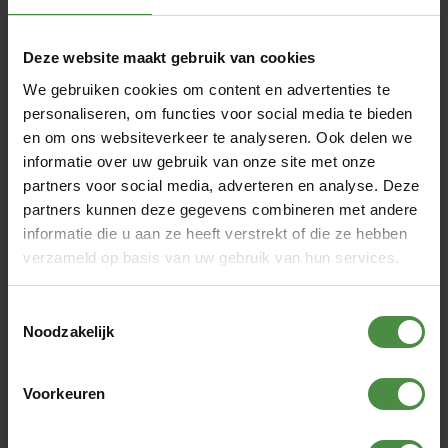
gemakkelijk vervangen en het product is goedkoper dan
bijvoorbeeld een pants of slip. Ontlasting zal niet worden
opgenomen door het product, het houdt het wel tegen.
Deze website maakt gebruik van cookies
Het brede deel aan de achterkant geeft dan de zekerheid
dat de ontlasting er niet langs kan lopen.
We gebruiken cookies om content en advertenties te
personaliseren, om functies voor social media te bieden
Het assortiment van de Absorin Sanette
gaat van kleinere
en om ons websiteverkeer te analyseren. Ook delen we
en dunnere naar grotere en dikker inleggers. De dunne zijn
informatie over uw gebruik van onze site met onze
voor matige incontinentie van urine en/of ontlasting. De
partners voor social media, adverteren en analyse. Deze
dikkere zijn voor zware tot zeer zware incontinentie.
partners kunnen deze gegevens combineren met andere
1. Sanette Day Light, Day en Day Extra zijn voor matige
informatie die u aan ze heeft verstrekt of die ze hebben
incontinentie.
verzameld op basis van uw gebruik van hun services.
2. Sanette Night en Heavy zijn voor zware incontinentie
3. Sanette Ultra heeft een zeer grote opname voor zeer
zware incontinentie.
Toestemmingsselectie
Noodzakelijk
Alle Absorin Sanette-inleggers bestaan uit 5 lagen.
Voorkeuren
1. De bovenste laag is van een zacht, huidvriendelijk non-
woven materiaal. Dat zorgt ervoor dat urine direct in het
materiaal wordt doorgelaten. Het zuigt niet op, maar zorgt