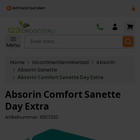
100% anoniem verpakt
Ga naar de inhoud
Zoek naar...
Menu
Home
Incontinentiemateriaal
Absorin
Absorin Sanette
Absorin Comfort Sanette Day Extra
Absorin Comfort Sanette
Day Extra
Artikelnummer: 10517320
Main image
Click to view image in fullscreen