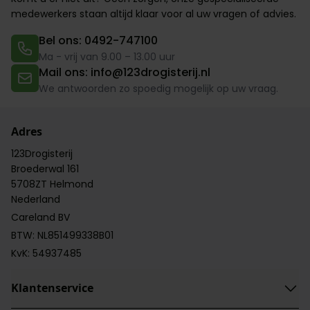
medewerkers
staan altijd klaar voor al uw vragen of advies.
Bel ons: 0492-747100
Ma - vrij van 9.00 – 13.00 uur
Mail ons: info@123drogisterij.nl
We antwoorden zo spoedig mogelijk op uw vraag.
Adres
123Drogisterij
Broederwal 161
5708ZT Helmond
Nederland
Careland BV
BTW: NL851499338B01
KvK: 54937485
Klantenservice