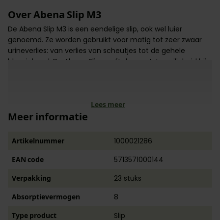
Over Abena Slip M3
De Abena Slip M3 is een eendelige slip, ook wel luier
genoemd. Ze worden gebruikt voor matig tot zeer zwaar
urineverlies: van verlies van scheutjes tot de gehele
blaasinhoud. De Abena Slip geeft de grootste veiligheid bij
zwaardere incontinentie. Ook voor dubbele incontinentie.
Deze slip heeft de maat Medium en het heeft een
opnamecapaciteit van 3100 ml, wat staat voor het verlies
van scheutjes tot de gehele blaasinhoud.
Lees meer
Meer informatie
Artikelnummer
1000021286
EAN code
5713571000144
Verpakking
23 stuks
Absorptievermogen
8
Type product
Slip