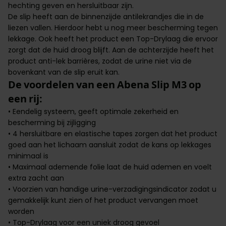
hechting geven en hersluitbaar zijn.
De slip heeft aan de binnenzijde antilekrandjes die in de
liezen vallen. Hierdoor hebt u nog meer bescherming tegen
lekkage. Ook heeft het product een Top-Drylaag die ervoor
zorgt dat de huid droog blijft. Aan de achterzijde heeft het
product anti-lek barrières, zodat de urine niet via de
bovenkant van de slip eruit kan.
De voordelen van een Abena Slip M3 op
een rij:
• Eendelig systeem, geeft optimale zekerheid en
bescherming bij zijligging
• 4 hersluitbare en elastische tapes zorgen dat het product
goed aan het lichaam aansluit zodat de kans op lekkages
minimaal is
• Maximaal ademende folie laat de huid ademen en voelt
extra zacht aan
• Voorzien van handige urine-verzadigingsindicator zodat u
gemakkelijk kunt zien of het product vervangen moet
worden
• Top-Drylaag voor een uniek droog gevoel