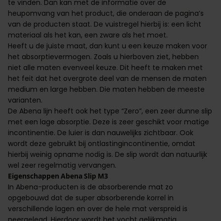
te vinden. Dan kan met de informatie over de
heupomvang van het product, die onderaan de pagina’s
van de producten staat. De vuistregel hierbij is: een licht
materiaal als het kan, een zware als het moet.
Heeft u de juiste maat, dan kunt u een keuze maken voor
het absorptievermogen. Zoals u hierboven ziet, hebben
niet alle maten evenveel keuze. Dit heeft te maken met
het feit dat het overgrote deel van de mensen de maten
medium en large hebben. Die maten hebben de meeste
varianten.
De Abena lijn heeft ook het type “Zero”, een zeer dunne slip
met een lage absorptie. Deze is zeer geschikt voor matige
incontinentie. De luier is dan nauwelijks zichtbaar. Ook
wordt deze gebruikt bij ontlastingincontinentie, omdat
hierbij weinig opname nodig is. De slip wordt dan natuurlijk
wel zeer regelmatig vervangen.
Eigenschappen Abena Slip M3
In Abena-producten is de absorberende mat zo
opgebouwd dat de super absorberende korrel in
verschillende lagen en over de hele mat verspreid is
neergelegd. Hierdoor wordt het vocht gelijkmatig