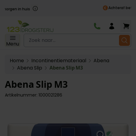
Achteraf betalen
Ga naar de inhoud
Zoek naar...
Menu
Home
Incontinentiemateriaal
Abena
Abena Slip
Abena Slip M3
Abena Slip M3
Artikelnummer: 1000021286
Main image
Click to view image in fullscreen