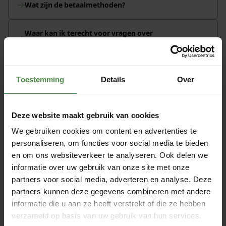
Wat zijn de betaalmethoden?
Waar kan ik terecht voor vragen over
incontinentiematerialen?
Toestemming
Details
Over
Ervaringen met Abena Slip M3
Deze website maakt gebruik van cookies
We gebruiken cookies om content en advertenties te
“Ik gebruik twee producten: Tena Slip
“Abena Sl
personaliseren, om functies voor social media te bieden
Original en Abena Slip M3 Premium. Bij de
materiaal
en om ons websiteverkeer te analyseren. Ook delen we
Tena Slip Original is de pasvorm en de
absorptie
informatie over uw gebruik van onze site met onze
absorptie zeer goed. Bij de Abena Slip zijn
plakstrips 
de pasvorm en de plakkers zeer goed. Die
even oefe
partners voor social media, adverteren en analyse. Deze
zijn bij de Tena Slip Original, de plakkers
partners kunnen deze gegevens combineren met andere
een ramp. je kan ze niet hersluiten.. je
informatie die u aan ze heeft verstrekt of die ze hebben
trekt hem dan helemaal kapot.. ook plakt
verzameld op basis van uw gebruik van hun services.
hij niet altijd goed.”