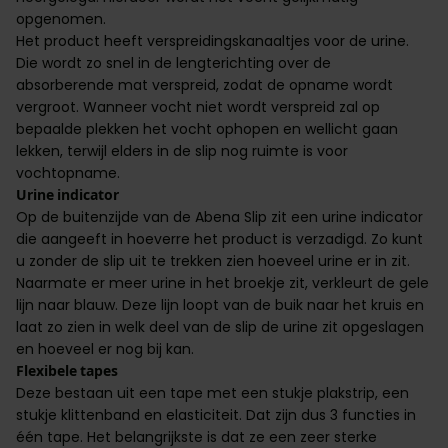
opgenomen.
Het product heeft verspreidingskanaaltjes voor de urine.
Die wordt zo snel in de lengterichting over de
absorberende mat verspreid, zodat de opname wordt
vergroot. Wanneer vocht niet wordt verspreid zal op
bepaalde plekken het vocht ophopen en wellicht gaan
lekken, terwijl elders in de slip nog ruimte is voor
vochtopname.
Urine indicator
Op de buitenzijde van de Abena Slip zit een urine indicator
die aangeeft in hoeverre het product is verzadigd. Zo kunt
u zonder de slip uit te trekken zien hoeveel urine er in zit.
Naarmate er meer urine in het broekje zit, verkleurt de gele
lijn naar blauw. Deze lijn loopt van de buik naar het kruis en
laat zo zien in welk deel van de slip de urine zit opgeslagen
en hoeveel er nog bij kan.
Flexibele tapes
Deze bestaan uit een tape met een stukje plakstrip, een
stukje klittenband en elasticiteit. Dat zijn dus 3 functies in
één tape. Het belangrijkste is dat ze een zeer sterke